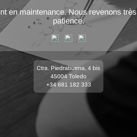
ent en maintenance. Nous revenons très 
patience.
Ctra. Piedrabuena, 4 bis
45004 Toledo
+34 681 182 333