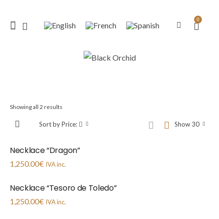
0
Showing all 2 results
Sort by Price:
Show 30
Necklace “Dragon”
1,250.00
€
IVA inc.
Necklace “Tesoro de Toledo”
1,250.00
€
IVA inc.