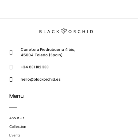
Carretera Piedrabuena 4 bis,
45004 Toledo (Spain)
+34 681 182 333
hello@blackorchid.es
Menu
About Us
Collection
Events