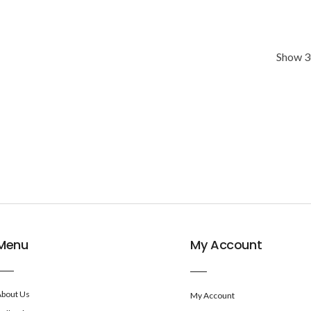
Show 3
Menu
My Account
About Us
My Account