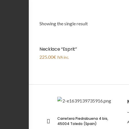
Showing the single result
Necklace “Esprit”
225.00
€
IVA inc.
Carretera Piedrabuena 4 bis,
45004 Toledo (Spain)