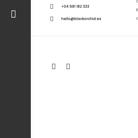
C
+34 681 182 333
hello@blackorchid.es
C