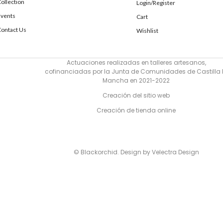
ollection
Login/Register
Events
Cart
ontact Us
Wishlist
Actuaciones realizadas en talleres artesanos,
cofinanciadas por la Junta de Comunidades de Castilla 
Mancha en 2021-2022
Creación del sitio web
Creación de tienda online
© Blackorchid. Design by
Velectra Design