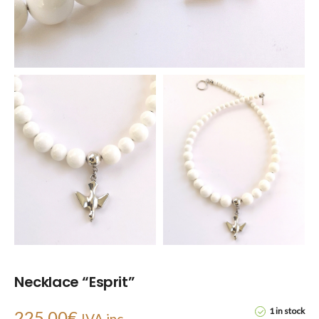
Necklace “Esprit”
1 in stock
225.00
€
IVA inc.