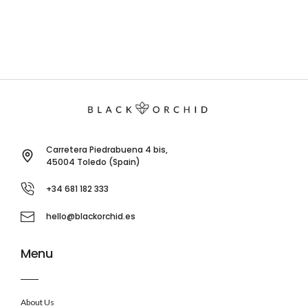
Carretera Piedrabuena 4 bis,
45004 Toledo (Spain)
+34 681 182 333
hello@blackorchid.es
Menu
About Us