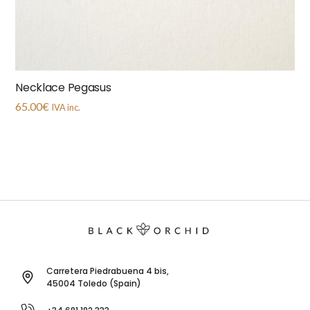
Necklace Pegasus
65.00
€
IVA inc.
Carretera Piedrabuena 4 bis,
45004 Toledo (Spain)