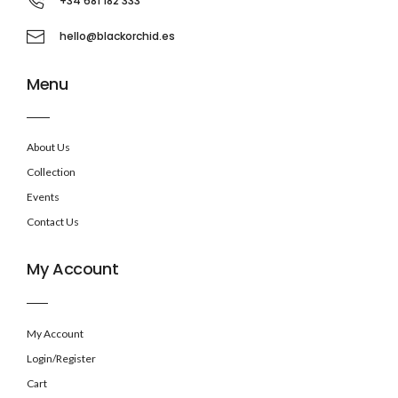
+34 681 182 333
hello@blackorchid.es
Menu
About Us
Collection
Events
Contact Us
My Account
My Account
Login/Register
Cart