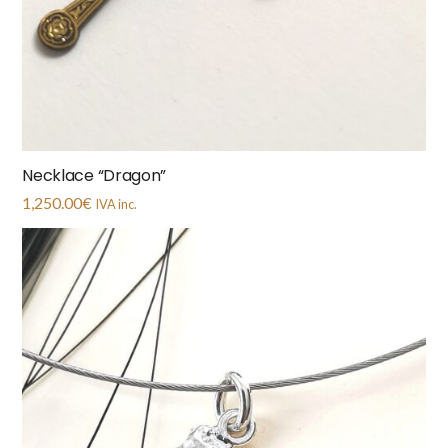
Necklace “Dragon”
1,250.00
€
IVA inc.