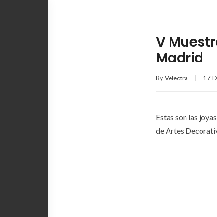
V Muestr
Madrid
By
Velectra
17 D
Estas son las joy
de Artes Decorativ