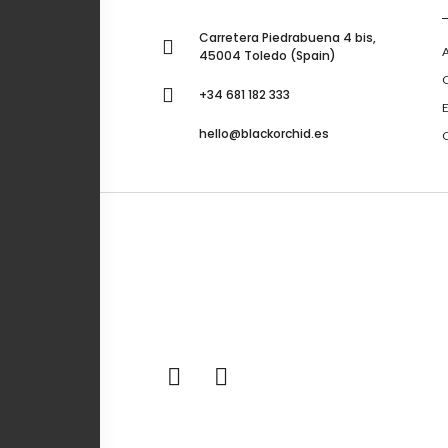
Carretera Piedrabuena 4 bis,
45004 Toledo (Spain)
C
+34 681 182 333
hello@blackorchid.es
C