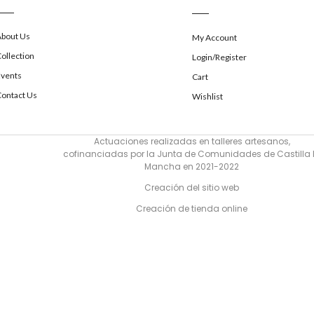
About Us
My Account
ollection
Login/Register
Events
Cart
ontact Us
Wishlist
Actuaciones realizadas en talleres artesanos,
cofinanciadas por la Junta de Comunidades de Castilla 
Mancha en 2021-2022
Creación del sitio web
Creación de tienda online