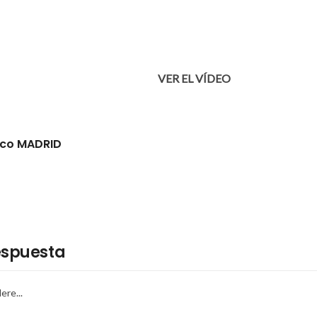
VER EL VÍDEO
ico MADRID
espuesta