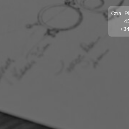
Ctra. P
4
+34